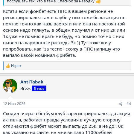
послушать тех, кто в теме. Спасибо за наводку
Кстати если фонбет есть ППС в вашем регионе не
регистрировался там в клубе у них тоже была акция не
помню точно как называется и или она на постоянной
основе надо глянуть, в общем получал я от них 2к или
1к уже не помню врать не буду, но помню точно с них
вывел на карманные расходы 3к )) Тут тоже хочу
попробовать, как "за тестю" схожу в ППС напишу что
выпало какой номинал фрибета.
Игрок
Р
е
а
AntiTabak
к
ц
Игрок
В теме
и
и
:
12 Июн 2026
#4
Сходил вчера в бетбум клуб зарегистрировался, да акция
активна, работает правда условия в лучшую сторону
отличаются фрибет может выпасть до 25к, а не до 10к
как указано на сайте, ну мне выпало 1100рублей