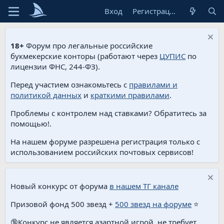
Вход
Регистрация
18+
Форум про легальные российские
букмекерские конторы (работают через
ЦУПИС
по
лицензии ФНС, 244-ФЗ).
Перед участием ознакомьтесь с
правилами и
политикой данных
и
краткими правилами
.
Проблемы с контролем над ставками? Обратитесь за
помощью!.
На нашем форуме разрешена регистрация только с
использованием российских почтовых сервисов!
Новый конкурс от форума
в нашем ТГ канале
Призовой фонд 500 звезд +
500 звезд на форуме
⭐️
🔞Конкурс не является азартной игрой, не требует