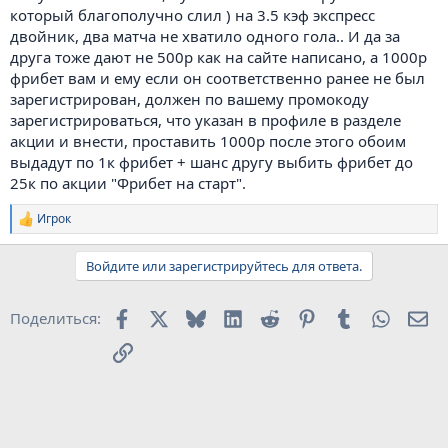
который благополучно слил ) на 3.5 кэф экспресс
двойник, два матча не хватило одного гола.. И да за
друга тоже дают не 500р как на сайте написано, а 1000р
фрибет вам и ему если он соответственно ранее не был
зарегистрирован, должен по вашему промокоду
зарегистрироваться, что указан в профиле в разделе
акции и внести, проставить 1000р после этого обоим
выдадут по 1к фрибет + шанс другу выбить фрибет до
25к по акции "Фрибет на старт".
Игрок
Р
е
а
Войдите или зарегистрируйтесь для ответа.
к
ц
и
Facebook
X
Bluesky
LinkedIn
Reddit
Pinterest
Tumblr
WhatsA
Эл
Поделиться:
и
:
Ссылка