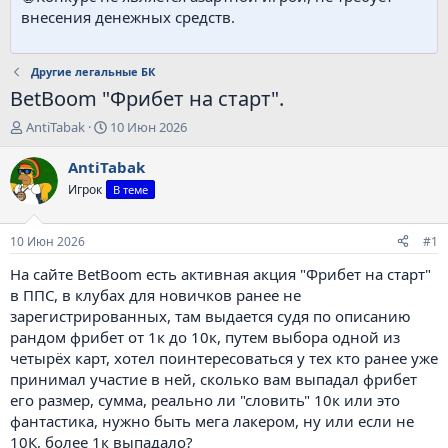
внесения денежных средств.
Другие легальные БК
BetBoom "Фрибет на старт".
А
Д
AntiTabak
10 Июн 2026
в
а
т
т
AntiTabak
о
а
Игрок
В теме
р
н
т
а
е
ч
10 Июн 2026
#1
м
а
ы
л
На сайте BetBoom есть активная акция "Фрибет на старт"
а
в ППС, в клубах для новичков ранее не
зарегистрированных, там выдается судя по описанию
рандом фрибет от 1к до 10к, путем выбора одной из
четырёх карт, хотел поинтересоваться у тех кто ранее уже
принимал участие в ней, сколько вам выпадал фрибет
его размер, сумма, реально ли "словить" 10к или это
фантастика, нужно быть мега лакером, ну или если не
10К, более 1к выпадало?