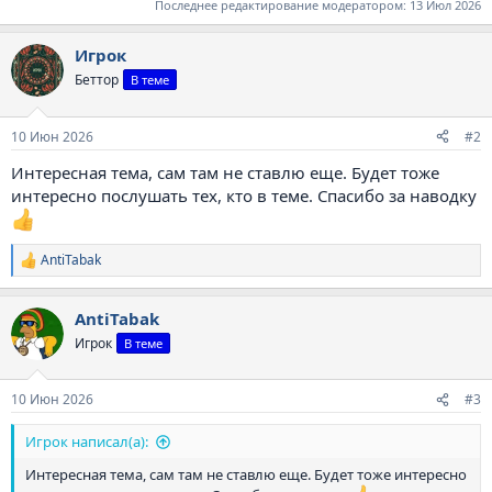
Последнее редактирование модератором:
13 Июл 2026
Игрок
Беттор
В теме
10 Июн 2026
#2
Интересная тема, сам там не ставлю еще. Будет тоже
интересно послушать тех, кто в теме. Спасибо за наводку
AntiTabak
Р
е
а
AntiTabak
к
ц
Игрок
В теме
и
и
:
10 Июн 2026
#3
Игрок написал(а):
Интересная тема, сам там не ставлю еще. Будет тоже интересно