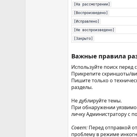
[На рассмотрении]
[Воспроизведено]
[Исправлено]
[Не воспроизведено]
[Закрыто]
Важные правила ра
Используйте поиск перед 
Прикрепите скриншоты/виде
Пишите только о техничес
разделы.
Не дублируйте темы.
При обнаружении уязвимост
личку Администратору с 
Совет:
Перед отправкой отч
проблему в режиме инкогн