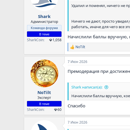
Удалил и поменял, ничего не 
Shark
Ничего не дают, просто увидел
Администратор
работать, иначе для чего все это
Команда форума
В теме
Начислили баллы вручную, к
SharkCoin
💎1,058
NoTilt
Р
е
а
7 Июн 2026
к
ц
Премодерация при достижен
и
и
:
Shark написал(а):
NoTilt
Начислили баллы вручную, кое-
Эксперт
В теме
Спасибо
SharkCoin
💎60
7 Июн 2026