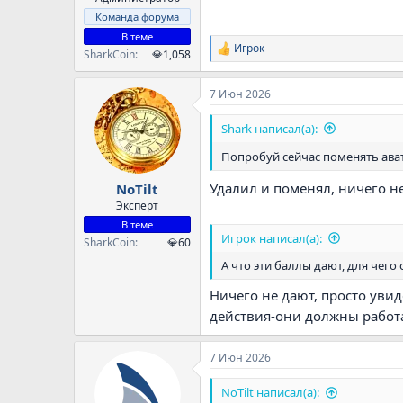
Команда форума
В теме
Игрок
Р
SharkCoin
💎1,058
е
а
7 Июн 2026
к
ц
и
Shark написал(а):
и
:
Попробуй сейчас поменять ава
Удалил и поменял, ничего 
NoTilt
Эксперт
В теме
Игрок написал(а):
SharkCoin
💎60
А что эти баллы дают, для чего
Ничего не дают, просто увид
действия-они должны работат
7 Июн 2026
NoTilt написал(а):