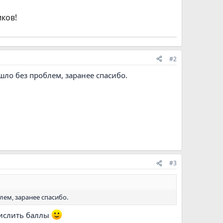
иков!
#2
шло без проблем, заранее спасибо.
#3
лем, заранее спасибо.
числить баллы