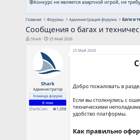
🔞Конкурс не является азартной игрой, не треб
Главная
Форумы
Администрация форума
Баги и 
Сообщения о багах и техниче
А
Д
Shark
25 Май 2026
в
а
т
т
25 Май 2026
о
а
С
р
н
т
а
е
ч
м
а
Shark
ы
л
Добро пожаловать в разде
а
Администратор
Команда форума
Если вы столкнулись с ош
В теме
техническими неполадками
SharkCoin
💎1,058
удобство платформы.
Как правильно офор