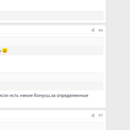
#6
лы
,если есть некие бонусы,за определенные
#7