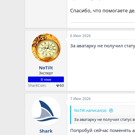
Спасибо, что помогаете де
6 Июн 2026
За аватарку не получил стат
NoTilt
Эксперт
В теме
SharkCoin
💎60
7 Июн 2026
NoTilt написал(а):
За аватарку не получил статус
Попробуй сейчас поменять а
Shark