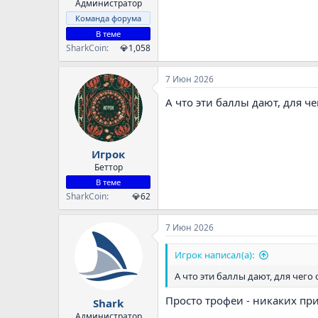
Администратор
Команда форума
В теме
SharkCoin
💎1,058
7 Июн 2026
А что эти баллы дают, для ч
Игрок
Беттор
В теме
SharkCoin
💎62
7 Июн 2026
Игрок написал(а):
А что эти баллы дают, для чего
Просто трофеи - никаких пр
Shark
Администратор