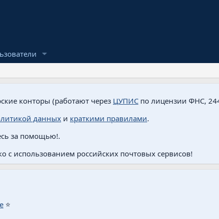
ьзователи
ские конторы (работают через
ЦУПИС
по лицензии ФНС, 244
олитикой данных
и
краткими правилами
.
сь за помощью!.
о с использованием российских почтовых сервисов!
е
⭐️