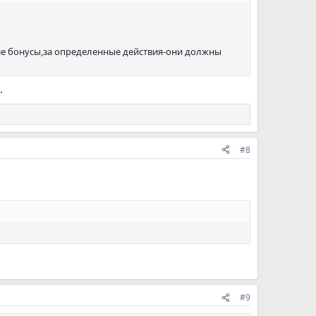
екие бонусы,за определенные действия-они должны
.
#8
#9