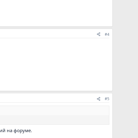
#4
#5
ий на форуме.