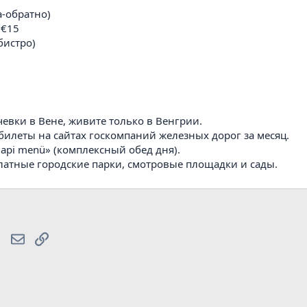
а-обратно)
€15
бистро)
вки в Вене, живите только в Венгрии.
билеты на сайтах госкомпаний железных дорог за месяц.
pi menü» (комплексный обед дня).
атные городские парки, смотровые площадки и сады.
lr
WhatsApp
Электронная почта
Ссылка