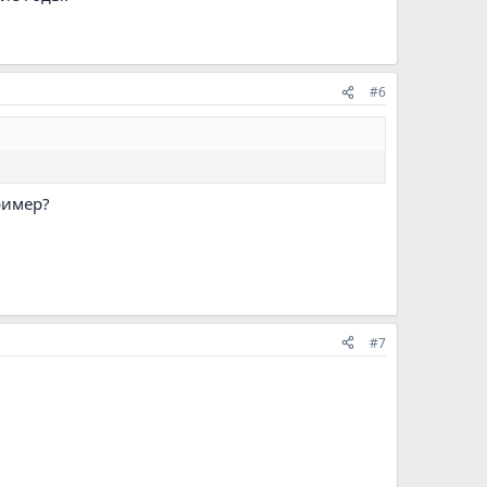
#6
ример?
#7