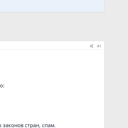
#1
в
о:
законов стран, спам.