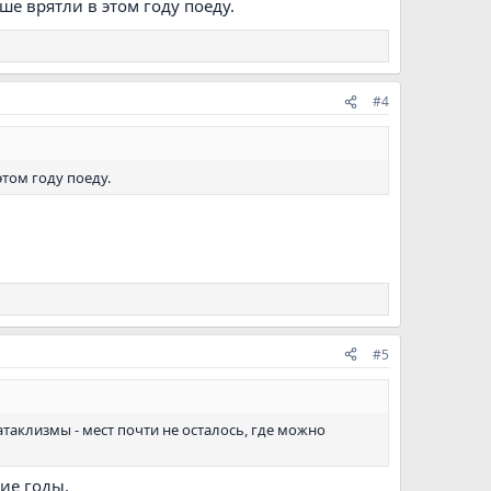
ьше врятли в этом году поеду.
#4
этом году поеду.
#5
катаклизмы - мест почти не осталось, где можно
ие годы.