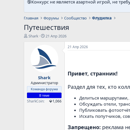
🔞Конкурс не является азартной игрой, не треб
Главная
Форумы
Сообщество
Флудилка
Путешествия
А
Д
Shark
21 Апр 2026
в
а
т
т
21 Апр 2026
о
а
р
н
т
а
е
ч
м
а
Привет, странник!
Shark
ы
л
а
Администратор
Раздел для тех, кто ко
Команда форума
В теме
Делиться маршрутами,
SharkCoin
💎1,066
Обсуждать отели, транс
Публиковать фотоотчё
Искать попутчиков, сов
Запрещено:
реклама не