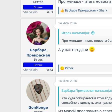
Про меньше читать новости
Беттор
В теме
Барбара Прекрасная
и
Shark
Р
SharkCoin
💎63
е
а
14 Июн 2026
к
ц
и
Игрок написал(а):
и
:
Про меньше читать новости б
А у нас нет дачи
Барбара
Прекрасная
Игрок
В теме
Игрок
Р
SharkCoin
💎54
е
а
14 Июн 2026
к
ц
и
Барбара Прекрасная написал(а)
и
:
Кто куда собирается в этом году
спокойно отдохнуть или нужно
GonKongo
Из морей предпочитаю север
Игрок