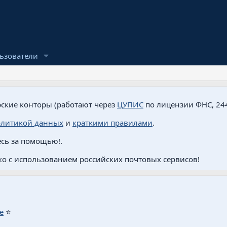
ьзователи
ские конторы (работают через
ЦУПИС
по лицензии ФНС, 244
олитикой данных
и
краткими правилами
.
сь за помощью!.
о с использованием российских почтовых сервисов!
е
⭐️