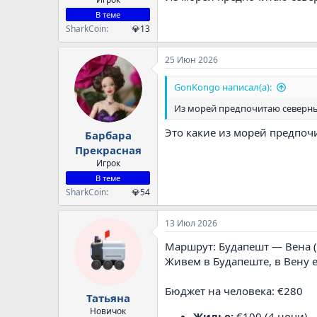
В теме
SharkCoin
💎13
25 Июн 2026
GonKongo написал(а):
Из морей предпочитаю северные
Это какие из морей предпочи
Барбара
Прекрасная
Игрок
В теме
SharkCoin
💎54
13 Июл 2026
Маршрут: Будапешт — Вена (
Живем в Будапеште, в Вену е
Бюджет на человека: €280
Татьяна
Новичок
Жилье:
€100 (4 ночи)