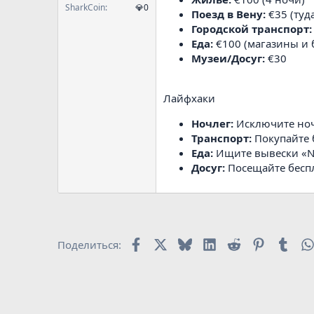
SharkCoin
💎0
Поезд в Вену:
€35 (туд
Городской транспорт:
Еда:
€100 (магазины и 
Музеи/Досуг:
€30
Лайфхаки
Ночлег:
Исключите ноче
Транспорт:
Покупайте 
Еда:
Ищите вывески «Na
Досуг:
Посещайте беспл
Facebook
X
Bluesky
LinkedIn
Reddit
Pinterest
Tumb
Поделиться: