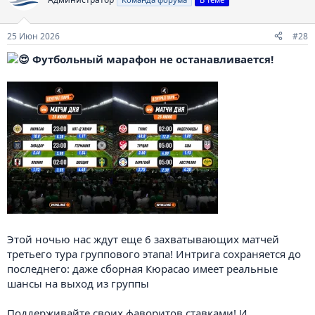
и
и
:
25 Июн 2026
#28
Футбольный марафон не останавливается!
Этой ночью нас ждут еще 6 захватывающих матчей
третьего тура группового этапа! Интрига сохраняется до
последнего: даже сборная Кюрасао имеет реальные
шансы на выход из группы
Поддерживайте своих фаворитов ставками! И