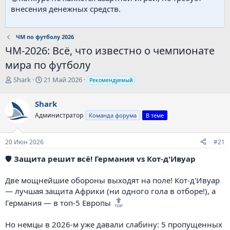
внесения денежных средств.
ЧМ по футболу 2026
ЧМ-2026: Всё, что известно о чемпионате
мира по футболу
А
Д
Shark
21 Май 2026
Рекомендуемый
в
а
т
т
Shark
о
а
Администратор
р
н
Команда форума
В теме
т
а
е
ч
20 Июн 2026
#21
м
а
ы
л
🛡
Защита решит всё! Германия vs Кот-д'Ивуар
а
Две мощнейшие обороны выходят на поле! Кот-д'Ивуар
— лучшая защита Африки (ни одного гола в отборе!), а
Германия — в топ-5 Европы
Но немцы в 2026-м уже давали слабину: 5 пропущенных