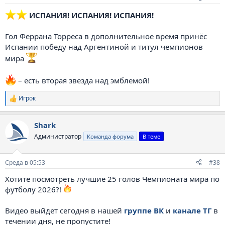
️
ИСПАНИЯ! ИСПАНИЯ! ИСПАНИЯ!
Гол Феррана Торреса в дополнительное время принёс
Испании победу над Аргентиной и титул чемпионов
мира
– есть вторая звезда над эмблемой!
Игрок
Р
е
а
Shark
к
ц
Администратор
Команда форума
В теме
и
и
:
Среда в 05:53
#38
Хотите посмотреть лучшие 25 голов Чемпионата мира по
футболу 2026?!
Видео выйдет сегодня в нашей
группе ВК
и
канале ТГ
в
течении дня, не пропустите!