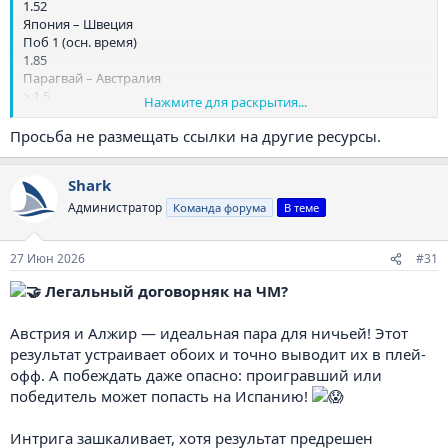
1.52
Япония – Швеция
Поб 1 (осн. время)
1.85
Парагвай – Австралия
> 1.5
Нажмите для раскрытия...
1.63
Турция – США
Просьба не размещать ссылки на другие ресурсы.
> 2.5
1.70
Shark
Кюрасао – Кот-д'Ивуар
Поб 2 (осн. время)
Администратор
Команда форума
В теме
1.15
Тунис – Нидерланды
> 2.5
27 Июн 2026
#31
Легальный договорняк на ЧМ?
не зайдёт же? Ну, как обычно одно))
Австрия и Алжир — идеальная пара для ничьей! Этот
результат устраивает обоих и точно выводит их в плей-
офф. А побеждать даже опасно: проигравший или
победитель может попасть на Испанию!
Интрига зашкаливает, хотя результат предрешен