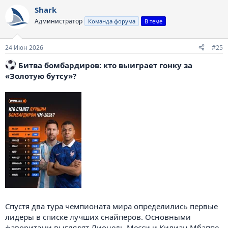
а
Shark
к
ц
Администратор
Команда форума
В теме
и
и
:
24 Июн 2026
#25
️ Битва бомбардиров: кто выиграет гонку за
«Золотую бутсу»?
Спустя два тура чемпионата мира определились первые
лидеры в списке лучших снайперов. Основными
фаворитами выглядят Лионель Месси и Килиан Мбаппе,