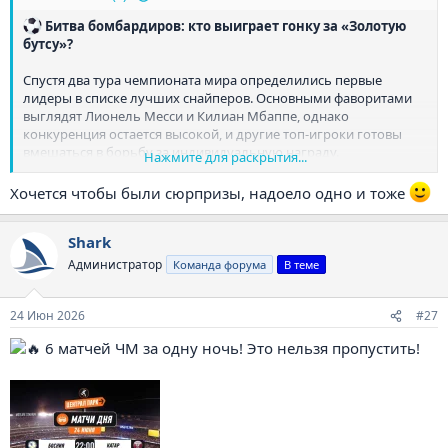
️ Битва бомбардиров: кто выиграет гонку за «Золотую
бутсу»?
Спустя два тура чемпионата мира определились первые
лидеры в списке лучших снайперов. Основными фаворитами
выглядят Лионель Месси и Килиан Мбаппе, однако
конкуренция остается высокой, и другие топ-игроки готовы
вмешаться в борьбу за индивидуальную награду.
Нажмите для раскрытия...
Ваш прогноз на лучшего бомбардира турнира:
Хочется чтобы были сюрпризы, надоело одно и тоже
– Месси
Shark
️ – Мбаппе
– Другой игрок
Администратор
Команда форума
В теме
Выбирайте своего фаворита в линии Winline
24 Июн 2026
#27
Забери свой фрибет 10 000р!
6 матчей ЧМ за одну ночь! Это нельзя пропустить!