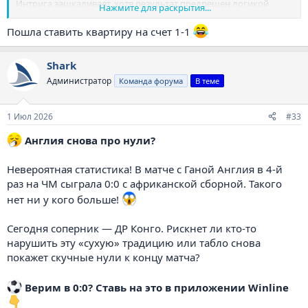
Интрига зашкаливает, хотя результат предрешен логикой
Нажмите для раскрытия...
турнира.
Пошла ставить квартиру на счет 1-1
Ставь на X или выбирай свой прогноз
Shark
Забери свой фрибет 10 000р!
Администратор
Команда форума
В теме
1 Июл 2026
#33
Англия снова про нули?
Невероятная статистика! В матче с Ганой Англия в 4-й
раз на ЧМ сыграла 0:0 с африканской сборной. Такого
нет ни у кого больше!
Сегодня соперник — ДР Конго. Рискнет ли кто-то
нарушить эту «сухую» традицию или табло снова
покажет скучные нули к концу матча?
️
Верим в 0:0? Ставь на это в приложении Winline