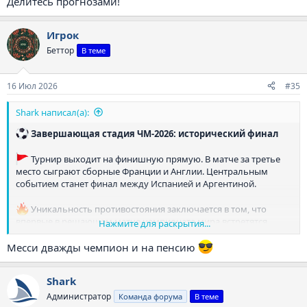
Делитесь прогнозами!
Игрок
Беттор
В теме
16 Июл 2026
#35
Shark написал(а):
️ Завершающая стадия ЧМ-2026: исторический финал
Турнир выходит на финишную прямую. В матче за третье
место сыграют сборные Франции и Англии. Центральным
событием станет финал между Испанией и Аргентиной.
Уникальность противостояния заключается в том, что
впервые в решающем матче чемпионата мира встретятся
Нажмите для раскрытия...
действующие обладатели титулов Евро и Кубка Америки.
Месси дважды чемпион и на пенсию
Кого вы считаете фаворитом в борьбе за золото? Делитесь
прогнозами!
Shark
Администратор
Команда форума
В теме