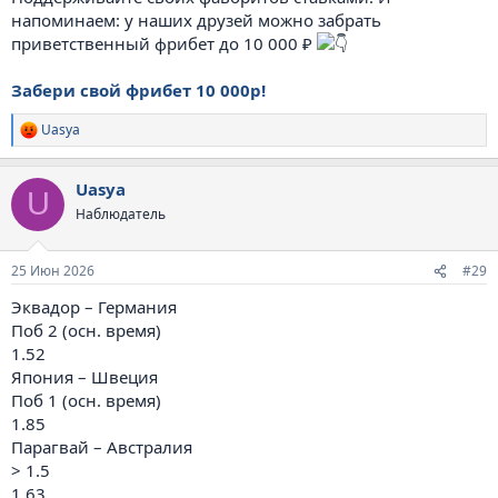
напоминаем: у наших друзей можно забрать
приветственный фрибет до 10 000 ₽
Забери свой фрибет 10 000р!
Uasya
Р
е
а
Uasya
к
U
ц
Наблюдатель
и
и
:
25 Июн 2026
#29
Эквадор – Германия
Поб 2 (осн. время)
1.52
Япония – Швеция
Поб 1 (осн. время)
1.85
Парагвай – Австралия
> 1.5
1.63