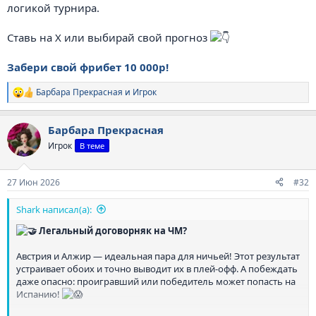
логикой турнира.
Ставь на X или выбирай свой прогноз
Забери свой фрибет 10 000р!
Барбара Прекрасная
и
Игрок
Р
е
а
Барбара Прекрасная
к
ц
Игрок
В теме
и
и
:
27 Июн 2026
#32
Shark написал(а):
Легальный договорняк на ЧМ?
Австрия и Алжир — идеальная пара для ничьей! Этот результат
устраивает обоих и точно выводит их в плей-офф. А побеждать
даже опасно: проигравший или победитель может попасть на
Испанию!