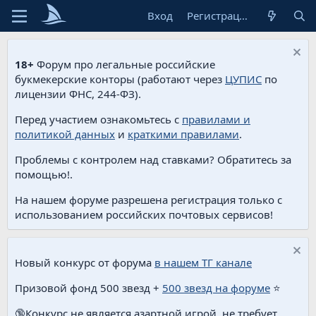
Вход
Регистрация
18+
Форум про легальные российские
букмекерские конторы (работают через
ЦУПИС
по
лицензии ФНС, 244-ФЗ).
Перед участием ознакомьтесь с
правилами и
политикой данных
и
краткими правилами
.
Проблемы с контролем над ставками? Обратитесь за
помощью!.
На нашем форуме разрешена регистрация только с
использованием российских почтовых сервисов!
Новый конкурс от форума
в нашем ТГ канале
Призовой фонд 500 звезд +
500 звезд на форуме
⭐️
🔞Конкурс не является азартной игрой, не требует