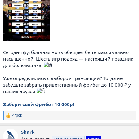
Сегодня футбольная ночь обещает быть максимально
насыщенной. Шесть игр подряд — настоящий праздник
для болельщика!
Уже определились с выбором трансляций? Тогда не
забудьте забрать приветственный фрибет до 10 000 ₽ у
наших друзей
Забери свой фрибет 10 000р!
Игрок
Р
е
а
Shark
к
ц
Администратор
Команда форума
В теме