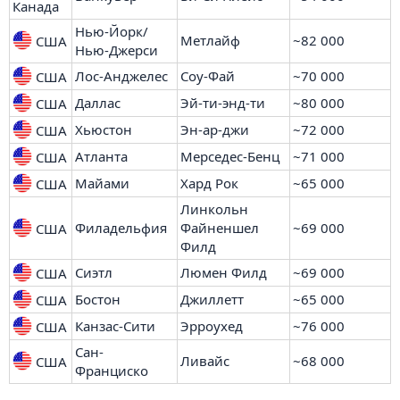
Канада
Нью-Йорк/
Метлайф
~82 000
США
Нью-Джерси
Лос-Анджелес
Соу-Фай
~70 000
США
Даллас
Эй-ти-энд-ти
~80 000
США
Хьюстон
Эн-ар-джи
~72 000
США
Атланта
Мерседес-Бенц
~71 000
США
Майами
Хард Рок
~65 000
США
Линкольн
Филадельфия
Файненшел
~69 000
США
Филд
Сиэтл
Люмен Филд
~69 000
США
Бостон
Джиллетт
~65 000
США
Канзас-Сити
Эрроухед
~76 000
США
Сан-
Ливайс
~68 000
США
Франциско