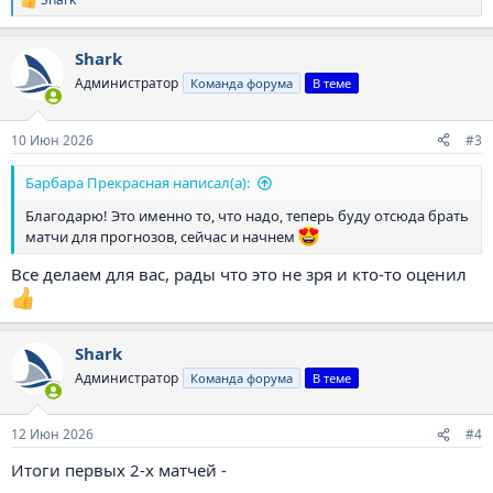
Р
е
а
Shark
к
ц
Администратор
Команда форума
В теме
и
и
:
10 Июн 2026
#3
Барбара Прекрасная написал(а):
Благодарю! Это именно то, что надо, теперь буду отсюда брать
матчи для прогнозов, сейчас и начнем
Все делаем для вас, рады что это не зря и кто-то оценил
Shark
Администратор
Команда форума
В теме
12 Июн 2026
#4
Итоги первых 2-х матчей -