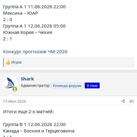
Группа A 1 11.06.2026 22:00
Мексика – ЮАР
2 : 0
Группа A 1 12.06.2026 05:00
Южная Корея – Чехия
2 : 1
Конкурс прогнозов ЧМ-2026
Игрок
Р
е
а
Shark
к
ц
Администратор
Команда форума
В теме
и
и
:
13 Июн 2026
#5
Итоги еще 2-х матчей:
Группа B 1 12.06.2026 22:00
Канада – Босния и Герцеговина
1 : 1