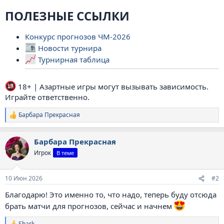
ПОЛЕЗНЫЕ ССЫЛКИ
Конкурс прогнозов ЧМ-2026
Новости турнира
Турнирная таблица
18+ | Азартные игры могут вызывать зависимость.
Играйте ответственно.
Барбара Прекрасная
Р
е
а
Барбара Прекрасная
к
ц
Игрок
В теме
и
и
:
10 Июн 2026
#2
Благодарю! Это именно то, что надо, теперь буду отсюда
брать матчи для прогнозов, сейчас и начнем
Shark