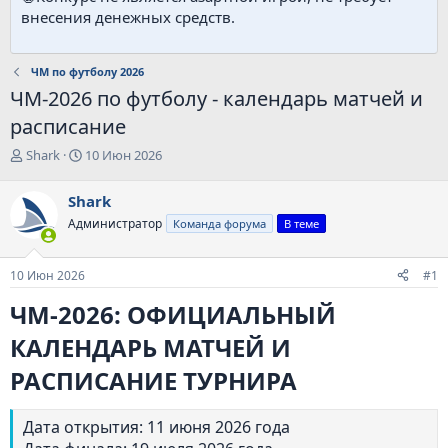
внесения денежных средств.
ЧМ по футболу 2026
ЧМ-2026 по футболу - календарь матчей и
расписание
А
Д
Shark
10 Июн 2026
в
а
т
т
Shark
о
а
Администратор
Команда форума
В теме
р
н
т
а
е
ч
10 Июн 2026
#1
м
а
ы
л
ЧМ-2026: ОФИЦИАЛЬНЫЙ
а
КАЛЕНДАРЬ МАТЧЕЙ И
РАСПИСАНИЕ ТУРНИРА
Дата открытия: 11 июня 2026 года