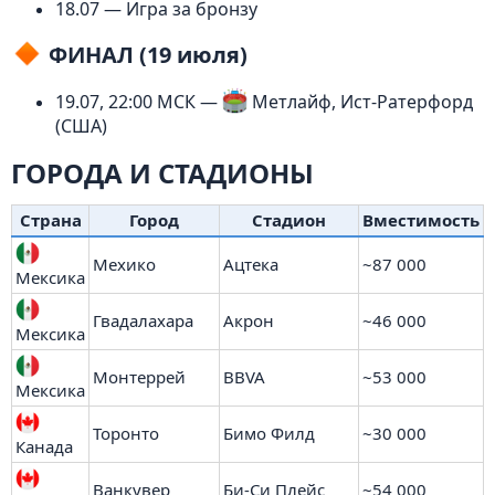
18.07 — Игра за бронзу
ФИНАЛ (19 июля)
19.07, 22:00 МСК —
Метлайф, Ист-Ратерфорд
(США)
ГОРОДА И СТАДИОНЫ
Страна
Город
Стадион
Вместимость
Мехико
Ацтека
~87 000
Мексика
Гвадалахара
Акрон
~46 000
Мексика
Монтеррей
BBVA
~53 000
Мексика
Торонто
Бимо Филд
~30 000
Канада
Ванкувер
Би-Си Плейс
~54 000