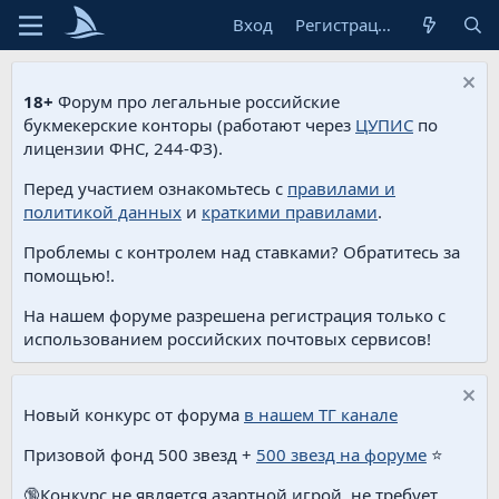
Вход
Регистрация
18+
Форум про легальные российские
букмекерские конторы (работают через
ЦУПИС
по
лицензии ФНС, 244-ФЗ).
Перед участием ознакомьтесь с
правилами и
политикой данных
и
краткими правилами
.
Проблемы с контролем над ставками? Обратитесь за
помощью!.
На нашем форуме разрешена регистрация только с
использованием российских почтовых сервисов!
Новый конкурс от форума
в нашем ТГ канале
Призовой фонд 500 звезд +
500 звезд на форуме
⭐️
🔞Конкурс не является азартной игрой, не требует