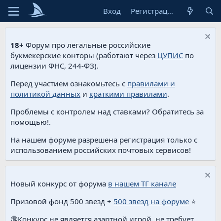
Вход
Регистрация
18+
Форум про легальные российские
букмекерские конторы (работают через
ЦУПИС
по
лицензии ФНС, 244-ФЗ).
Перед участием ознакомьтесь с
правилами и
политикой данных
и
краткими правилами
.
Проблемы с контролем над ставками? Обратитесь за
помощью!.
На нашем форуме разрешена регистрация только с
использованием российских почтовых сервисов!
Новый конкурс от форума
в нашем ТГ канале
Призовой фонд 500 звезд +
500 звезд на форуме
⭐️
🔞Конкурс не является азартной игрой, не требует