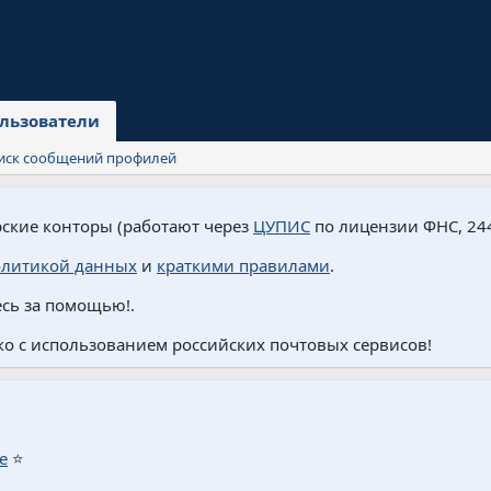
льзователи
иск сообщений профилей
ские конторы (работают через
ЦУПИС
по лицензии ФНС, 244
олитикой данных
и
краткими правилами
.
сь за помощью!.
о с использованием российских почтовых сервисов!
е
⭐️