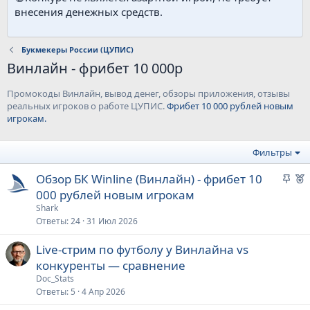
внесения денежных средств.
Букмекеры России (ЦУПИС)
Винлайн - фрибет 10 000р
Промокоды Винлайн, вывод денег, обзоры приложения, отзывы
реальных игроков о работе ЦУПИС.
Фрибет 10 000 рублей новым
игрокам.
Фильтры
З
Р
Обзор БК Winline (Винлайн) - фрибет 10
а
е
000 рублей новым игрокам
к
к
Shark
р
о
Ответы
24
31 Июл 2026
е
Live-стрим по футболу у Винлайна vs
п
е
конкуренты — сравнение
л
е
д
Doc_Stats
Ответы
5
4 Апр 2026
н
у
о
е