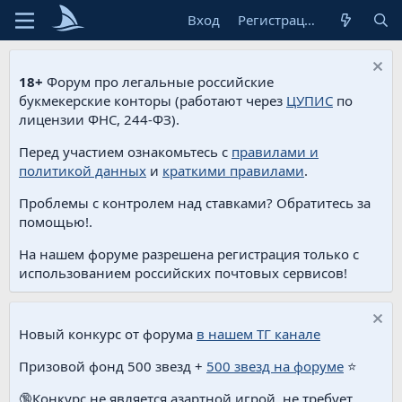
Вход
Регистрация
18+
Форум про легальные российские
букмекерские конторы (работают через
ЦУПИС
по
лицензии ФНС, 244-ФЗ).
Перед участием ознакомьтесь с
правилами и
политикой данных
и
краткими правилами
.
Проблемы с контролем над ставками? Обратитесь за
помощью!.
На нашем форуме разрешена регистрация только с
использованием российских почтовых сервисов!
Новый конкурс от форума
в нашем ТГ канале
Призовой фонд 500 звезд +
500 звезд на форуме
⭐️
🔞Конкурс не является азартной игрой, не требует