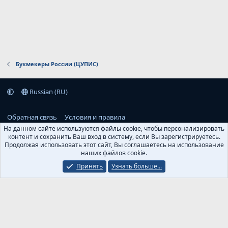
Букмекеры России (ЦУПИС)
Russian (RU)
Обратная связь
Условия и правила
На данном сайте используются файлы cookie, чтобы персонализировать
контент и сохранить Ваш вход в систему, если Вы зарегистрируетесь.
Политика конфиденциальности
Помощь
Главная
R
Продолжая использовать этот сайт, Вы соглашаетесь на использование
S
S
наших файлов cookie.
Parts of this site powered by
add-ons from DragonByte™
©2011-2026
Принять
Узнать больше...
DragonByte Technologies
(
Details
)