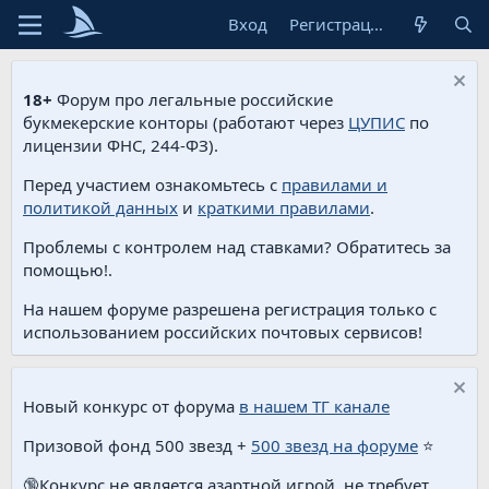
Вход
Регистрация
18+
Форум про легальные российские
букмекерские конторы (работают через
ЦУПИС
по
лицензии ФНС, 244-ФЗ).
Перед участием ознакомьтесь с
правилами и
политикой данных
и
краткими правилами
.
Проблемы с контролем над ставками? Обратитесь за
помощью!.
На нашем форуме разрешена регистрация только с
использованием российских почтовых сервисов!
Новый конкурс от форума
в нашем ТГ канале
Призовой фонд 500 звезд +
500 звезд на форуме
⭐️
🔞Конкурс не является азартной игрой, не требует