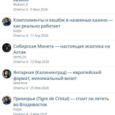
Maksim_V
Ответы
6
5 Июн 2026
Комплименты и кешбэк в наземных казино —
как реально работает
kuzya
Ответы
4
11 Апр 2026
Сибирская Монета — настоящая экзотика на
Алтае
nemo_nv
Ответы
4
12 Мар 2026
Янтарная (Калининград) — европейский
формат, минимальный визит
bitterlime
Ответы
4
25 Фев 2026
Приморье (Tigre de Cristal) — стоит ли лететь
во Владивосток
kuzya
Ответы
4
5 Фев 2026